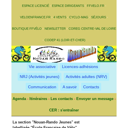
ESPACE LICENCIÉ
-
ESPACE DIRIGEANTS
-
FFVELO.FR
-
VELOENFRANCE.FR
-
4 VENTS
-
CYCLO-MAG
-
SÉJOURS
-
BOUTIQUE FFVÉLO
-
NEWSLETTER
-
COREG CENTRE-VAL DE LOIRE
-
CODEP 41 (LOIR-ET-CHER)
Vie associative
Licences-adhésions
NRJ (Activités jeunes)
Activités adultes (NRV)
Communication
A savoir
Contacts
Agenda
-
Itinéraires
-
Les contacts
-
Envoyer un message
-
CER : s'entraîner
La section "
Nouan-Rando Jeunes
" est
labellisée "
École Française de Vélo
"