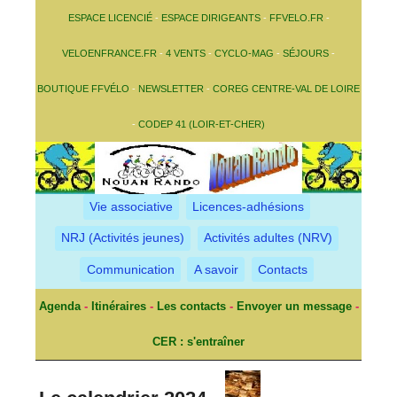
ESPACE LICENCIÉ
-
ESPACE DIRIGEANTS
-
FFVELO.FR
-
VELOENFRANCE.FR
-
4 VENTS
-
CYCLO-MAG
-
SÉJOURS
-
BOUTIQUE FFVÉLO
-
NEWSLETTER
-
COREG CENTRE-VAL DE LOIRE
-
CODEP 41 (LOIR-ET-CHER)
Vie associative
Licences-adhésions
NRJ (Activités jeunes)
Activités adultes (NRV)
Communication
A savoir
Contacts
Agenda
-
Itinéraires
-
Les contacts
-
Envoyer un message
-
CER : s'entraîner