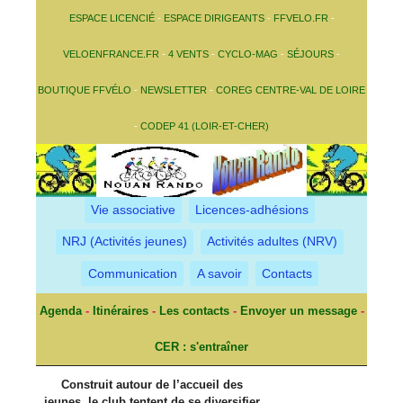
ESPACE LICENCIÉ
-
ESPACE DIRIGEANTS
-
FFVELO.FR
-
VELOENFRANCE.FR
-
4 VENTS
-
CYCLO-MAG
-
SÉJOURS
-
BOUTIQUE FFVÉLO
-
NEWSLETTER
-
COREG CENTRE-VAL DE LOIRE
-
CODEP 41 (LOIR-ET-CHER)
Vie associative
Licences-adhésions
NRJ (Activités jeunes)
Activités adultes (NRV)
Communication
A savoir
Contacts
Agenda
-
Itinéraires
-
Les contacts
-
Envoyer un message
-
CER : s'entraîner
Construit autour de l’accueil des
jeunes, le club tentent de se diversifier