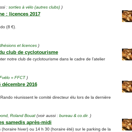
ssi :
sorties à vélo (autres clubs)
)
e : licences 2017
do (8 €).
dhésions et licences
)
du club de cyclotourisme
er notre club de cyclotourisme dans le cadre de l’atelier
Fvélo = FFCT
)
6 décembre 2016
ando réunissent le comité directeur élu lors de la dernière
pond
,
Roland Bouat
(voir aussi :
bureau & co.dir.
)
les samedis après-midi
(horaire hiver) ou 14 h 30 (horaire été) sur le parking de la