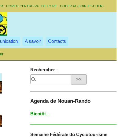
ER
-
COREG CENTRE-VAL DE LOIRE
-
CODEP 41 (LOIR-ET-CHER)
nication
A savoir
Contacts
er
Rechercher :
Agenda de Nouan-Rando
Bientôt...
Semaine Fédérale du Cyclotourisme