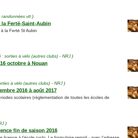
:
randonnées vtt
)
 la Ferté-Saint-Aubin
à la Ferté St Aubin
i :
sorties à vélo (autres clubs)
-
NRJ
)
16 octobre à Nouan
orties à vélo (autres clubs)
-
NRJ
)
tembre 2016 à août 2017
riodes scolaires (règlementation de toutes les écoles de
RJ
)
cence fin de saison 2016
e licence à l’école cyclo. Le formulaire rempli - avec l’adresse