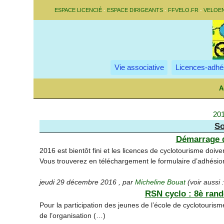
ESPACE LICENCIÉ
-
ESPACE DIRIGEANTS
-
FFVELO.FR
-
VELOE
Vie associative
Licences-adhé
A
201
So
Démarrage d
2016 est bientôt fini et les licences de cyclotourisme doiv
Vous trouverez en téléchargement le formulaire d’adhésio
jeudi 29 décembre 2016
,
par
Micheline Bouat
(voir aussi 
RSN cyclo : 8è ran
Pour la participation des jeunes de l’école de cyclotourisme,
de l’organisation (…)