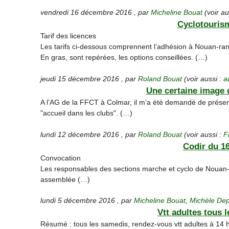
vendredi 16 décembre 2016
,
par
Micheline Bouat
(voir au
Cyclotourism
Tarif des licences
Les tarifs ci-dessous comprennent l’adhésion à Nouan-ran
En gras, sont repérées, les options conseillées. (…)
jeudi 15 décembre 2016
,
par
Roland Bouat
(voir aussi :
a
Une certaine image 
A l’AG de la FFCT à Colmar, il m’a été demandé de présent
"accueil dans les clubs". (…)
lundi 12 décembre 2016
,
par
Roland Bouat
(voir aussi :
F
Codir du 1
Convocation
Les responsables des sections marche et cyclo de Nouan-R
assemblée (…)
lundi 5 décembre 2016
,
par
Micheline Bouat
,
Michèle De
Vtt adultes tous 
Résumé : tous les samedis, rendez-vous vtt adultes à 14 h 