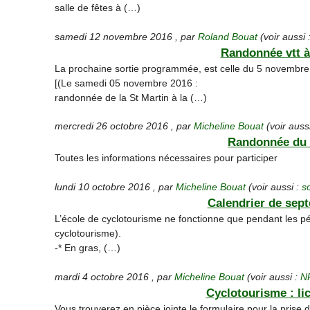
salle de fêtes à (…)
samedi 12 novembre 2016
,
par
Roland Bouat
(voir aussi 
Randonnée vtt à
La prochaine sortie programmée, est celle du 5 novembre 
[(Le samedi 05 novembre 2016 :
randonnée de la St Martin à la (…)
mercredi 26 octobre 2016
,
par
Micheline Bouat
(voir auss
Randonnée du 
Toutes les informations nécessaires pour participer
lundi 10 octobre 2016
,
par
Micheline Bouat
(voir aussi :
s
Calendrier de sep
L’école de cyclotourisme ne fonctionne que pendant les pé
cyclotourisme).
-* En gras, (…)
mardi 4 octobre 2016
,
par
Micheline Bouat
(voir aussi :
N
Cyclotourisme : li
Vous trouverez en pièce jointe le formulaire pour la prise d