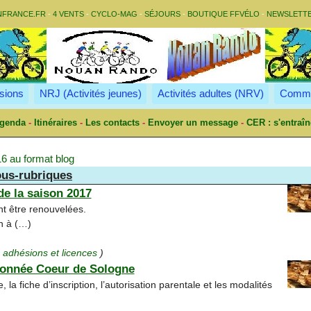
NFRANCE.FR
-
4 VENTS
-
CYCLO-MAG
-
SÉJOURS
-
BOUTIQUE FFVÉLO
-
NEWSLETT
sions
NRJ (Activités jeunes)
Activités adultes (NRV)
Commu
genda
-
Itinéraires
-
Les contacts
-
Envoyer un message
-
CER : s'entraîn
6 au format blog
us-rubriques
e la saison 2017
ent être renouvelées.
n à (…)
:
adhésions et licences
)
donnée Coeur de Sologne
 la fiche d’inscription, l’autorisation parentale et les modalités