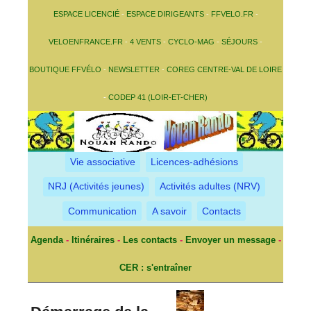
ESPACE LICENCIÉ
-
ESPACE DIRIGEANTS
-
FFVELO.FR
-
VELOENFRANCE.FR
-
4 VENTS
-
CYCLO-MAG
-
SÉJOURS
-
BOUTIQUE FFVÉLO
-
NEWSLETTER
-
COREG CENTRE-VAL DE LOIRE
-
CODEP 41 (LOIR-ET-CHER)
Vie associative
Licences-adhésions
NRJ (Activités jeunes)
Activités adultes (NRV)
Communication
A savoir
Contacts
Agenda
-
Itinéraires
-
Les contacts
-
Envoyer un message
-
CER : s'entraîner