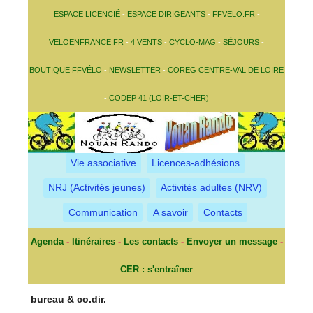
ESPACE LICENCIÉ
-
ESPACE DIRIGEANTS
-
FFVELO.FR
-
VELOENFRANCE.FR
-
4 VENTS
-
CYCLO-MAG
-
SÉJOURS
-
BOUTIQUE FFVÉLO
-
NEWSLETTER
-
COREG CENTRE-VAL DE LOIRE
-
CODEP 41 (LOIR-ET-CHER)
Vie associative
Licences-adhésions
NRJ (Activités jeunes)
Activités adultes (NRV)
Communication
A savoir
Contacts
Agenda
-
Itinéraires
-
Les contacts
-
Envoyer un message
-
CER : s'entraîner
bureau & co.dir.