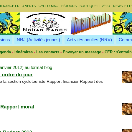
NFRANCE.FR
-
4 VENTS
-
CYCLO-MAG
-
SÉJOURS
-
BOUTIQUE FFVÉLO
-
NEWSLETT
sions
NRJ (Activités jeunes)
Activités adultes (NRV)
Commu
genda
-
Itinéraires
-
Les contacts
-
Envoyer un message
-
CER : s'entraîn
anvier 2012) au format blog
 ordre du jour
e la section cyclotouriste Rapport financier Rapport des
 Rapport moral