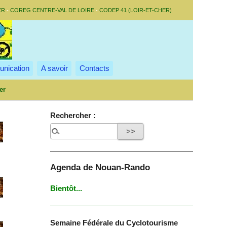
ER
-
COREG CENTRE-VAL DE LOIRE
-
CODEP 41 (LOIR-ET-CHER)
nication
A savoir
Contacts
er
Rechercher :
Agenda de Nouan-Rando
Bientôt...
Semaine Fédérale du Cyclotourisme