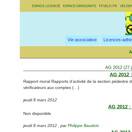
ESPACE LICENCIÉ
-
ESPACE DIRIGEANTS
-
FFVELO.FR
-
VELOE
Vie associative
Licences-adhé
A
AG 2012 (27 j
AG 2012 :
Rapport moral Rapports d’activité de la section pédestre d
vérificateurs aux comptes (…)
jeudi 8 mars 2012
AG 2012 :
Non disponible
jeudi 8 mars 2012
,
par
Philippe Baudoin