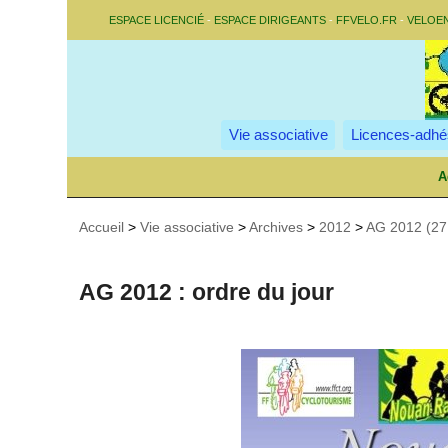
ESPACE LICENCIÉ
-
ESPACE DIRIGEANTS
-
FFVELO.FR
-
VELOE
Vie associative
Licences-adhé
A
Accueil
>
Vie associative
>
Archives
>
2012
>
AG 2012 (27 
AG 2012 : ordre du jour