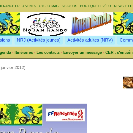
NFRANCE.FR
-
4 VENTS
-
CYCLO-MAG
-
SÉJOURS
-
BOUTIQUE FFVÉLO
-
NEWSLETT
sions
NRJ (Activités jeunes)
Activités adultes (NRV)
Commu
genda
-
Itinéraires
-
Les contacts
-
Envoyer un message
-
CER : s'entraîn
janvier 2012)