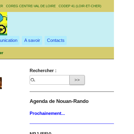
ER
-
COREG CENTRE-VAL DE LOIRE
-
CODEP 41 (LOIR-ET-CHER)
nication
A savoir
Contacts
er
Rechercher :
Agenda de Nouan-Rando
Prochainement...
NRJ (EFV)