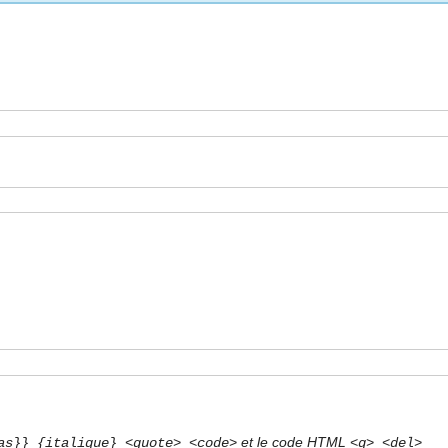
et le code HTML
as}} {italique} <quote> <code>
<q> <del>