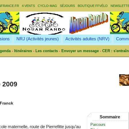
NFRANCE.FR
-
4 VENTS
-
CYCLO-MAG
-
SÉJOURS
-
BOUTIQUE FFVÉLO
-
NEWSLETT
sions
NRJ (Activités jeunes)
Activités adultes (NRV)
Commu
genda
-
Itinéraires
-
Les contacts
-
Envoyer un message
-
CER : s'entraîn
e 2009
 Franck
Sommaire
Parcours
ole maternelle, route de Pierrefitte jusqu’au