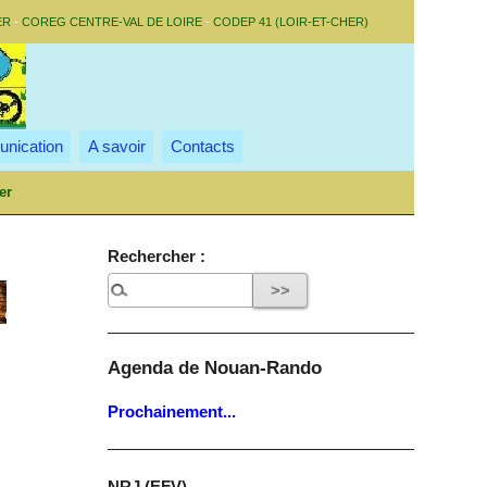
ER
-
COREG CENTRE-VAL DE LOIRE
-
CODEP 41 (LOIR-ET-CHER)
nication
A savoir
Contacts
er
Rechercher :
Agenda de Nouan-Rando
Prochainement...
NRJ (EFV)