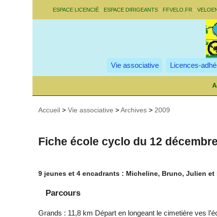
ESPACE LICENCIÉ
-
ESPACE DIRIGEANTS
-
FFVELO.FR
-
VELOE
Vie associative
Licences-adhé
A
Accueil
>
Vie associative
>
Archives
>
2009
Fiche école cyclo du 12 décembr
9 jeunes et 4 encadrants : Micheline, Bruno, Julien et
Parcours
Grands : 11,8 km Départ en longeant le cimetière ves l’éc