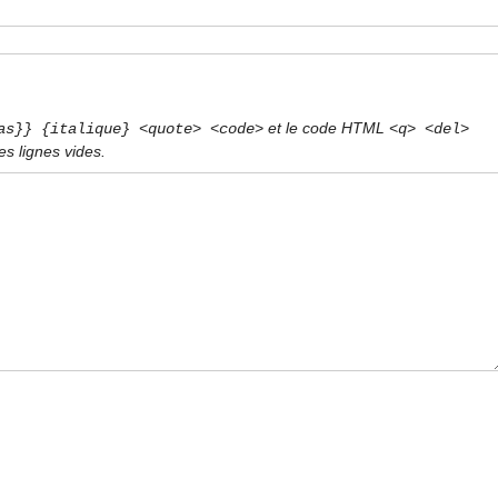
et le code HTML
as}} {italique} <quote> <code>
<q> <del>
s lignes vides.