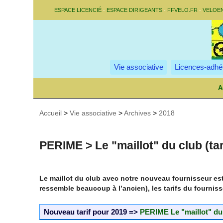
ESPACE LICENCIÉ
-
ESPACE DIRIGEANTS
-
FFVELO.FR
-
VELOE
Vie associative
Licences-adhé
A
Accueil
>
Vie associative
>
Archives
>
2018
PERIME > Le "maillot" du club (tar
Le maillot du club avec notre nouveau fournisseur est
ressemble beaucoup à l’ancien), les tarifs du fourniss
Nouveau tarif pour 2019 =>
PERIME Le "maillot" du c