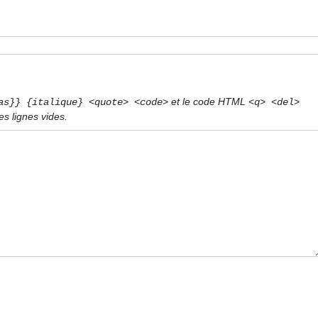
et le code HTML
as}} {italique} <quote> <code>
<q> <del>
s lignes vides.