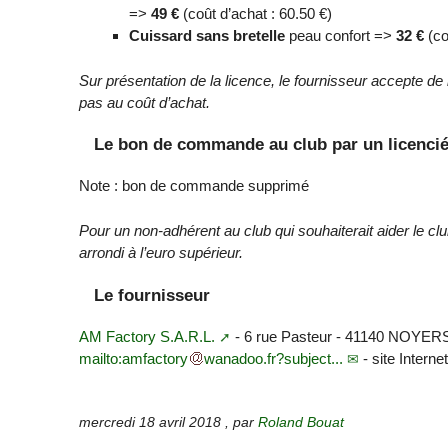
=>
49 €
(coût d’achat : 60.50 €)
Cuissard sans bretelle
peau confort =>
32 €
(co
Sur présentation de la licence, le fournisseur accepte de
pas au coût d’achat.
Le bon de commande au club par un licenci
Note : bon de commande supprimé
Pour un non-adhérent au club qui souhaiterait aider le club
arrondi à l’euro supérieur.
Le fournisseur
AM Factory S.A.R.L.
- 6 rue Pasteur - 41140 NOYERS-
mailto:amfactory
wanadoo.fr?subject...
- site Interne
mercredi 18 avril 2018
,
par
Roland Bouat