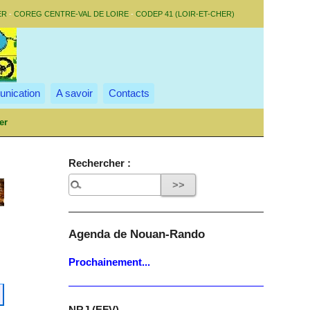
ER
-
COREG CENTRE-VAL DE LOIRE
-
CODEP 41 (LOIR-ET-CHER)
nication
A savoir
Contacts
er
Rechercher :
Agenda de Nouan-Rando
Prochainement...
NRJ (EFV)