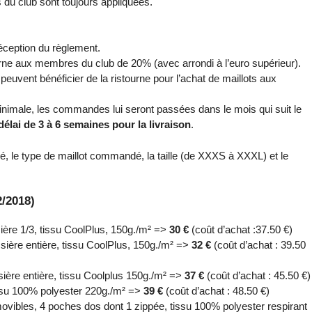
s du club sont toujours appliquées.
ception du règlement.
ourne aux membres du club de 20% (avec arrondi à l’euro supérieur).
peuvent bénéficier de la ristourne pour l’achat de maillots aux
inimale, les commandes lui seront passées dans le mois qui suit le
élai de 3 à 6 semaines pour la livraison
.
, le type de maillot commandé, la taille (de XXXS à XXXL) et le
2/2018)
ière 1/3, tissu CoolPlus, 150g./m² =>
30 €
(coût d’achat :37.50 €)
sière entière, tissu CoolPlus, 150g./m² =>
32 €
(coût d’achat : 39.50
ière entière, tissu Coolplus 150g./m² =>
37 €
(coût d’achat : 45.50 €)
ssu 100% polyester 220g./m² =>
39 €
(coût d’achat : 48.50 €)
ibles, 4 poches dos dont 1 zippée, tissu 100% polyester respirant