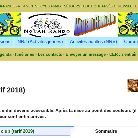
NFRANCE.FR
-
4 VENTS
-
CYCLO-MAG
-
SÉJOURS
-
BOUTIQUE FFVÉLO
-
NEWSLETT
sions
NRJ (Activités jeunes)
Activités adultes (NRV)
Commu
genda
-
Itinéraires
-
Les contacts
-
Envoyer un message
-
CER : s'entraîn
if 2018)
 enfin devenu accessible. Après la mise au point des couleurs (il
eur sont enfin arrivés.
lub (tarif 2019)
Sommaire