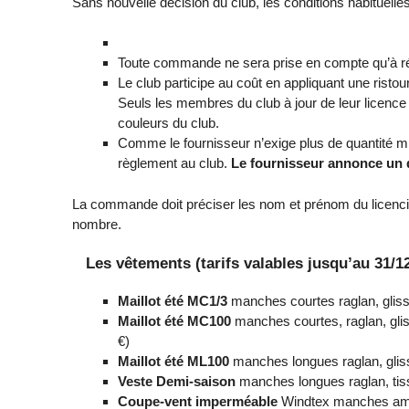
Sans nouvelle décision du club, les conditions habituelle
Toute commande ne sera prise en compte qu’à ré
Le club participe au coût en appliquant une rist
Seuls les membres du club à jour de leur licence 
couleurs du club.
Comme le fournisseur n’exige plus de quantité m
règlement au club.
Le fournisseur annonce un d
La commande doit préciser les nom et prénom du licencié
nombre.
Les vêtements (tarifs valables jusqu’au 31/1
Maillot été MC1/3
manches courtes raglan, gliss
Maillot été MC100
manches courtes, raglan, glis
€)
Maillot été ML100
manches longues raglan, gliss
Veste Demi-saison
manches longues raglan, ti
Coupe-vent imperméable
Windtex manches amov