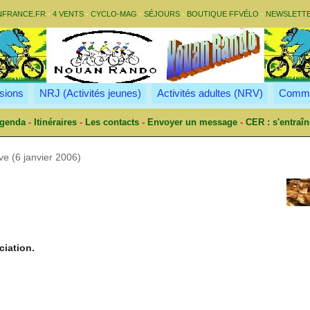
NFRANCE.FR
-
4 VENTS
-
CYCLO-MAG
-
SÉJOURS
-
BOUTIQUE FFVÉLO
-
NEWSLETT
sions
NRJ (Activités jeunes)
Activités adultes (NRV)
Commu
genda
-
Itinéraires
-
Les contacts
-
Envoyer un message
-
CER : s'entraîn
ve (6 janvier 2006)
ciation.