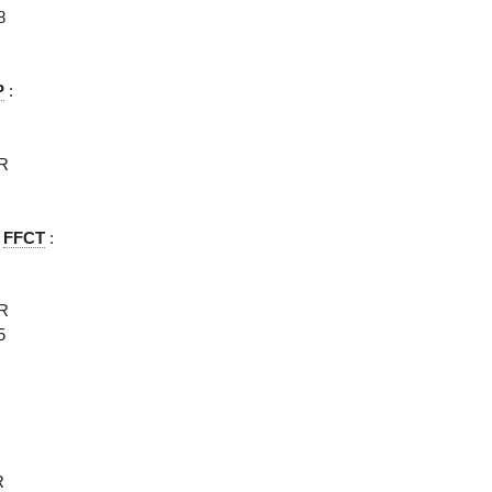
8
P
:
ER
t
FFCT
:
ER
5
R