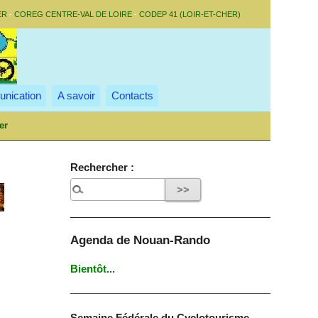
ER
-
COREG CENTRE-VAL DE LOIRE
-
CODEP 41 (LOIR-ET-CHER)
nication
A savoir
Contacts
er
Rechercher :
Agenda de Nouan-Rando
Bientôt...
Semaine Fédérale du Cyclotourisme