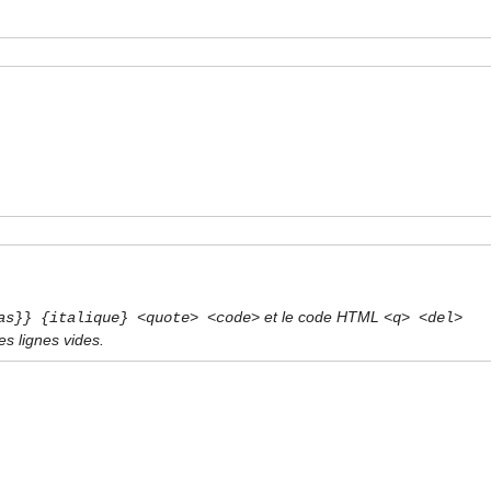
et le code HTML
as}} {italique} <quote> <code>
<q> <del>
s lignes vides.