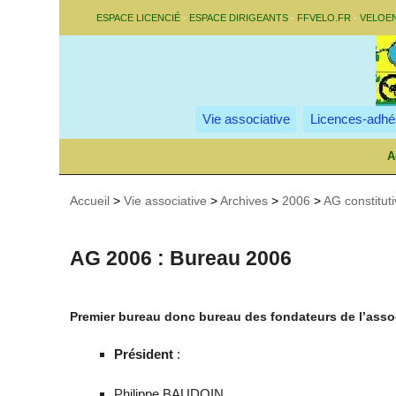
ESPACE LICENCIÉ
-
ESPACE DIRIGEANTS
-
FFVELO.FR
-
VELOE
Vie associative
Licences-adhé
A
Accueil
>
Vie associative
>
Archives
>
2006
>
AG constituti
AG 2006 : Bureau 2006
Premier bureau donc bureau des fondateurs de l’asso
Président
:
Philippe BAUDOIN