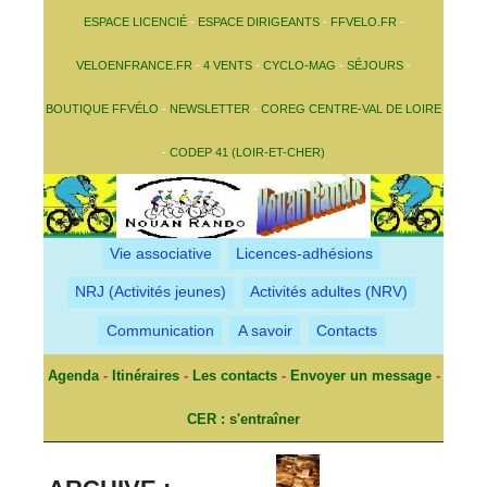
ESPACE LICENCIÉ
-
ESPACE DIRIGEANTS
-
FFVELO.FR
-
VELOENFRANCE.FR
-
4 VENTS
-
CYCLO-MAG
-
SÉJOURS
-
BOUTIQUE FFVÉLO
-
NEWSLETTER
-
COREG CENTRE-VAL DE LOIRE
-
CODEP 41 (LOIR-ET-CHER)
Vie associative
Licences-adhésions
NRJ (Activités jeunes)
Activités adultes (NRV)
Communication
A savoir
Contacts
Agenda
-
Itinéraires
-
Les contacts
-
Envoyer un message
-
CER : s'entraîner