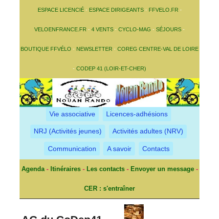
ESPACE LICENCIÉ
-
ESPACE DIRIGEANTS
-
FFVELO.FR
-
VELOENFRANCE.FR
-
4 VENTS
-
CYCLO-MAG
-
SÉJOURS
-
BOUTIQUE FFVÉLO
-
NEWSLETTER
-
COREG CENTRE-VAL DE LOIRE
-
CODEP 41 (LOIR-ET-CHER)
Vie associative
Licences-adhésions
NRJ (Activités jeunes)
Activités adultes (NRV)
Communication
A savoir
Contacts
Agenda
-
Itinéraires
-
Les contacts
-
Envoyer un message
-
CER : s'entraîner