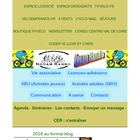
ESPACE LICENCIÉ
-
ESPACE DIRIGEANTS
-
FFVELO.FR
-
VELOENFRANCE.FR
-
4 VENTS
-
CYCLO-MAG
-
SÉJOURS
-
BOUTIQUE FFVÉLO
-
NEWSLETTER
-
COREG CENTRE-VAL DE LOIRE
-
CODEP 41 (LOIR-ET-CHER)
Vie associative
Licences-adhésions
NRJ (Activités jeunes)
Activités adultes (NRV)
Communication
A savoir
Contacts
Agenda
-
Itinéraires
-
Les contacts
-
Envoyer un message
-
CER : s'entraîner
2018 au format blog