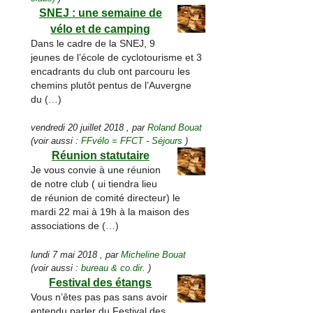
SNEJ : une semaine de
vélo et de camping
Dans le cadre de la SNEJ, 9
jeunes de l’école de cyclotourisme et 3
encadrants du club ont parcouru les
chemins plutôt pentus de l’Auvergne
du (…)
vendredi 20 juillet 2018
,
par
Roland Bouat
(voir aussi :
FFvélo = FFCT
-
Séjours
)
Réunion statutaire
Je vous convie à une réunion
de notre club ( ui tiendra lieu
de réunion de comité directeur) le
mardi 22 mai à 19h à la maison des
associations de (…)
lundi 7 mai 2018
,
par
Micheline Bouat
(voir aussi :
bureau & co.dir.
)
Festival des étangs
Vous n’êtes pas pas sans avoir
entendu parler du Festival des