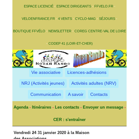
ESPACE LICENCIÉ
-
ESPACE DIRIGEANTS
-
FFVELO.FR
-
VELOENFRANCE.FR
-
4 VENTS
-
CYCLO-MAG
-
SÉJOURS
-
BOUTIQUE FFVÉLO
-
NEWSLETTER
-
COREG CENTRE-VAL DE LOIRE
-
CODEP 41 (LOIR-ET-CHER)
Vie associative
Licences-adhésions
NRJ (Activités jeunes)
Activités adultes (NRV)
Communication
A savoir
Contacts
Agenda
-
Itinéraires
-
Les contacts
-
Envoyer un message
-
CER : s'entraîner
Vendredi
24
31 janvier 2020 à la Maison
des Associations