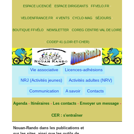
ESPACE LICENCIÉ
-
ESPACE DIRIGEANTS
-
FFVELO.FR
-
VELOENFRANCE.FR
-
4 VENTS
-
CYCLO-MAG
-
SÉJOURS
-
BOUTIQUE FFVÉLO
-
NEWSLETTER
-
COREG CENTRE-VAL DE LOIRE
-
CODEP 41 (LOIR-ET-CHER)
Vie associative
Licences-adhésions
NRJ (Activités jeunes)
Activités adultes (NRV)
Communication
A savoir
Contacts
Agenda
-
Itinéraires
-
Les contacts
-
Envoyer un message
-
CER : s'entraîner
Nouan-Rando dans les publications et
sur les sites, ainsi que les outils de