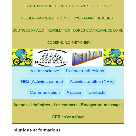
ESPACE LICENCIÉ
-
ESPACE DIRIGEANTS
-
FFVELO.FR
-
VELOENFRANCE.FR
-
4 VENTS
-
CYCLO-MAG
-
SÉJOURS
-
BOUTIQUE FFVÉLO
-
NEWSLETTER
-
COREG CENTRE-VAL DE LOIRE
-
CODEP 41 (LOIR-ET-CHER)
Vie associative
Licences-adhésions
NRJ (Activités jeunes)
Activités adultes (NRV)
Communication
A savoir
Contacts
Agenda
-
Itinéraires
-
Les contacts
-
Envoyer un message
-
CER : s'entraîner
réunions et formations