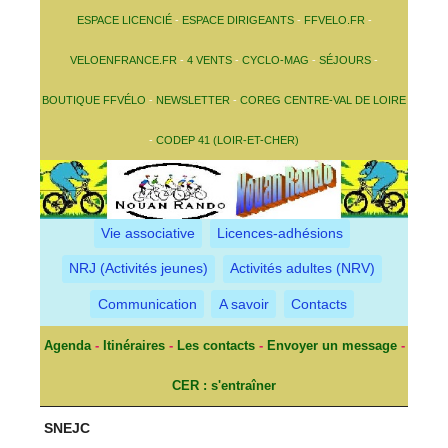
ESPACE LICENCIÉ
-
ESPACE DIRIGEANTS
-
FFVELO.FR
-
VELOENFRANCE.FR
-
4 VENTS
-
CYCLO-MAG
-
SÉJOURS
-
BOUTIQUE FFVÉLO
-
NEWSLETTER
-
COREG CENTRE-VAL DE LOIRE
-
CODEP 41 (LOIR-ET-CHER)
Vie associative
Licences-adhésions
NRJ (Activités jeunes)
Activités adultes (NRV)
Communication
A savoir
Contacts
Agenda
-
Itinéraires
-
Les contacts
-
Envoyer un message
-
CER : s'entraîner
SNEJC