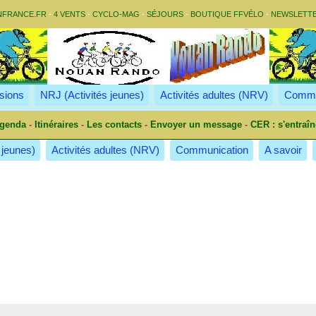
NFRANCE.FR
-
4 VENTS
-
CYCLO-MAG
-
SÉJOURS
-
BOUTIQUE FFVÉLO
-
NEWSLETT
sions
NRJ (Activités jeunes)
Activités adultes (NRV)
Commu
genda
-
Itinéraires
-
Les contacts
-
Envoyer un message
-
CER : s'entraîn
 jeunes)
Activités adultes (NRV)
Communication
A savoir