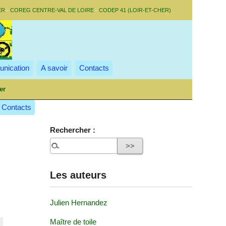
ER
-
COREG CENTRE-VAL DE LOIRE
-
CODEP 41 (LOIR-ET-CHER)
nication
A savoir
Contacts
er
Contacts
Rechercher :
Les auteurs
Julien Hernandez
Maître de toile