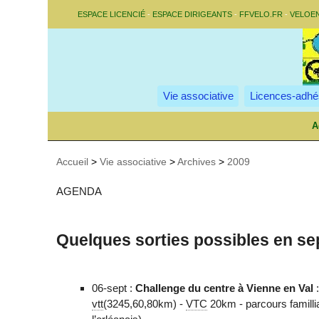
ESPACE LICENCIÉ
-
ESPACE DIRIGEANTS
-
FFVELO.FR
-
VELOE
Vie associative
Licences-adhé
A
Accueil
>
Vie associative
>
Archives
>
2009
AGENDA
Quelques sorties possibles en s
06-sept :
Challenge du centre à Vienne en Val
:
vtt
(3245,60,80km) -
VTC
20km - parcours famillial