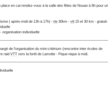
n place en car:rendez-vous à la salle des fêtes de Nouan à 8h pour u
risme ( après-midi de 13h à 17h) -
rte
30km -
vtt
15 et 30 km - gratuit-
iduelle
 organisation individuelle
rgé de l’organisation du mini-critérium (rencontre inter écoles de
ye raid
VTT
vers la forêt de Lamotte - Pique-nique à midi.
ividuelle