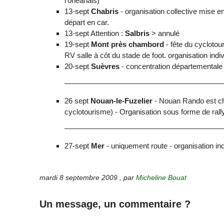
l’orléanais)
13-sept
Chabris
- organisation collective mise e
départ en car.
13-sept Attention :
Salbris
> annulé
19-sept
Mont près chambord
- fête du cyclotou
RV salle à côt du stade de foot. organisation indiv
20-sept
Suèvres
- concentration départementale -
26 sept
Nouan-le-Fuzelier
- Nouan Rando est cha
cyclotourisme) - Organisation sous forme de rall
27-sept
Mer
- uniquement route - organisation ind
mardi 8 septembre 2009
,
par
Micheline Bouat
Un message, un commentaire ?