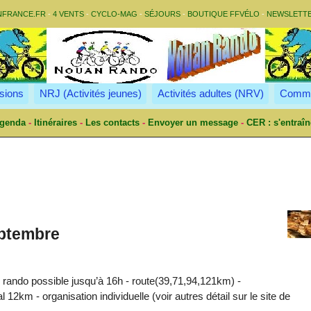
NFRANCE.FR
-
4 VENTS
-
CYCLO-MAG
-
SÉJOURS
-
BOUTIQUE FFVÉLO
-
NEWSLETT
sions
NRJ (Activités jeunes)
Activités adultes (NRV)
Commu
genda
-
Itinéraires
-
Les contacts
-
Envoyer un message
-
CER : s'entraîn
eptembre
 rando possible jusqu’à 16h - route(39,71,94,121km) -
 12km - organisation individuelle (voir autres détail sur le site de