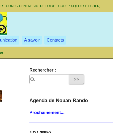
ER
-
COREG CENTRE-VAL DE LOIRE
-
CODEP 41 (LOIR-ET-CHER)
nication
A savoir
Contacts
er
Rechercher :
Agenda de Nouan-Rando
Prochainement...
NRJ (EFV)