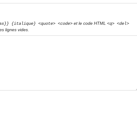
et le code HTML
as}} {italique} <quote> <code>
<q> <del>
s lignes vides.