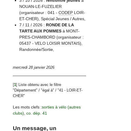
3 / 10 / 2026 :
rencontre jeunes
à
NOUAN-LE-FUZELIER
(organisateur : 041 -
CODEP
LOIR-
ET-CHER), Spécial Jeunes / Autres,
7 / 11 / 2026 :
RONDE DE LA
TARTE AUX POMMES
à MONT-
PRES-CHAMBORD (organisateur :
05437 - VELO LOISIR MONTAIS),
Randonnée/Sortie,
mercredi 28 janvier 2026
[
1
]
Liste obtenu avec le filtre
"Département" / "égal à" / "41 - LOIR-ET-
CHER"
Les mots clefs :
sorties à vélo (autres
clubs)
,
co. dép. 41
Un message, un