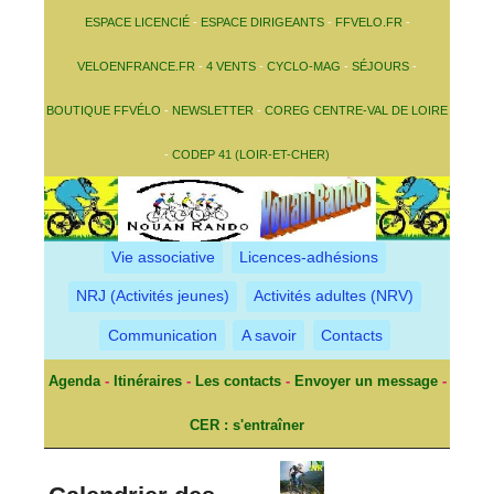
ESPACE LICENCIÉ
-
ESPACE DIRIGEANTS
-
FFVELO.FR
-
VELOENFRANCE.FR
-
4 VENTS
-
CYCLO-MAG
-
SÉJOURS
-
BOUTIQUE FFVÉLO
-
NEWSLETTER
-
COREG CENTRE-VAL DE LOIRE
-
CODEP 41 (LOIR-ET-CHER)
Vie associative
Licences-adhésions
NRJ (Activités jeunes)
Activités adultes (NRV)
Communication
A savoir
Contacts
Agenda
-
Itinéraires
-
Les contacts
-
Envoyer un message
-
CER : s'entraîner