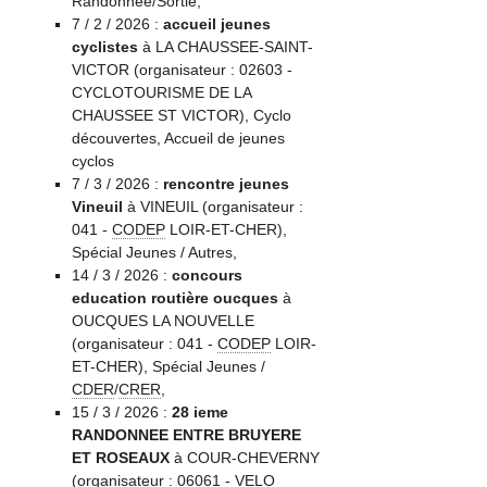
Randonnée/Sortie,
7 / 2 / 2026 :
accueil jeunes
cyclistes
à LA CHAUSSEE-SAINT-
VICTOR (organisateur : 02603 -
CYCLOTOURISME DE LA
CHAUSSEE ST VICTOR), Cyclo
découvertes, Accueil de jeunes
cyclos
7 / 3 / 2026 :
rencontre jeunes
Vineuil
à VINEUIL (organisateur :
041 -
CODEP
LOIR-ET-CHER),
Spécial Jeunes / Autres,
14 / 3 / 2026 :
concours
education routière oucques
à
OUCQUES LA NOUVELLE
(organisateur : 041 -
CODEP
LOIR-
ET-CHER), Spécial Jeunes /
CDER
/
CRER
,
15 / 3 / 2026 :
28 ieme
RANDONNEE ENTRE BRUYERE
ET ROSEAUX
à COUR-CHEVERNY
(organisateur : 06061 - VELO