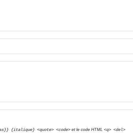
et le code HTML
as}} {italique} <quote> <code>
<q> <del>