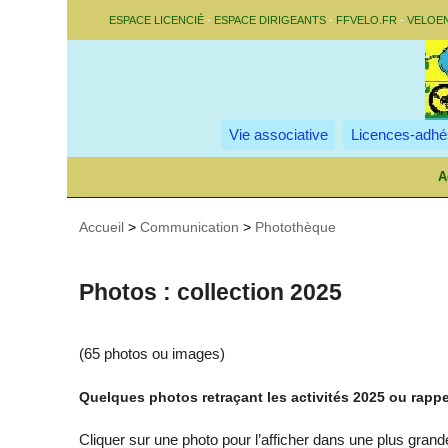
ESPACE LICENCIÉ
-
ESPACE DIRIGEANTS
-
FFVELO.FR
-
VELOE
Vie associative
Licences-adhé
A
Accueil
>
Communication
>
Photothèque
Photos : collection 2025
(65 photos ou images)
Quelques photos retraçant les activités 2025 ou rapp
Cliquer sur une photo pour l’afficher dans une plus grand