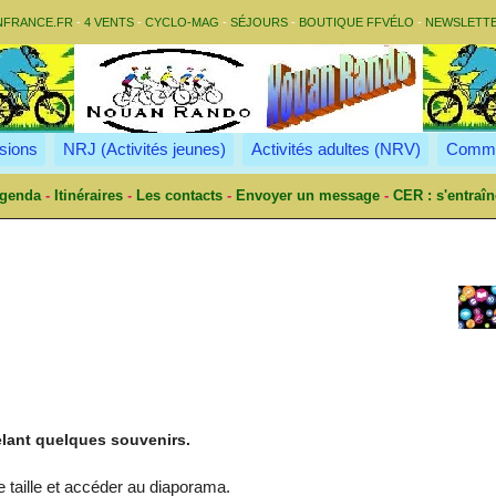
NFRANCE.FR
-
4 VENTS
-
CYCLO-MAG
-
SÉJOURS
-
BOUTIQUE FFVÉLO
-
NEWSLETT
sions
NRJ (Activités jeunes)
Activités adultes (NRV)
Commu
genda
-
Itinéraires
-
Les contacts
-
Envoyer un message
-
CER : s'entraîn
elant quelques souvenirs.
e taille et accéder au diaporama.