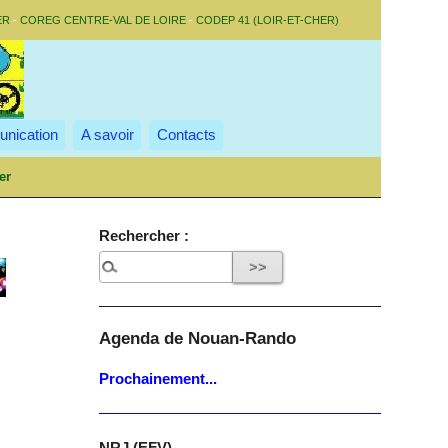
ER
-
COREG CENTRE-VAL DE LOIRE
-
CODEP 41 (LOIR-ET-CHER)
nication
A savoir
Contacts
er
Rechercher :
Agenda de Nouan-Rando
Prochainement...
NRJ (EFV)