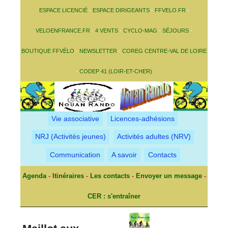
ESPACE LICENCIÉ
-
ESPACE DIRIGEANTS
-
FFVELO.FR
-
VELOENFRANCE.FR
-
4 VENTS
-
CYCLO-MAG
-
SÉJOURS
-
BOUTIQUE FFVÉLO
-
NEWSLETTER
-
COREG CENTRE-VAL DE LOIRE
-
CODEP 41 (LOIR-ET-CHER)
Vie associative
Licences-adhésions
NRJ (Activités jeunes)
Activités adultes (NRV)
Communication
A savoir
Contacts
Agenda
-
Itinéraires
-
Les contacts
-
Envoyer un message
-
CER : s'entraîner