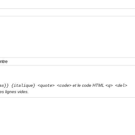
et le code HTML
as}} {italique} <quote> <code>
<q> <del>
s lignes vides.