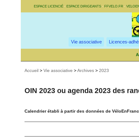
ESPACE LICENCIÉ
-
ESPACE DIRIGEANTS
-
FFVELO.FR
-
VELOE
Vie associative
Licences-adhé
A
Accueil
>
Vie associative
>
Archives
>
2023
OIN 2023 ou agenda 2023 des ran
Calendrier établi à partir des données de VéloEnFranc