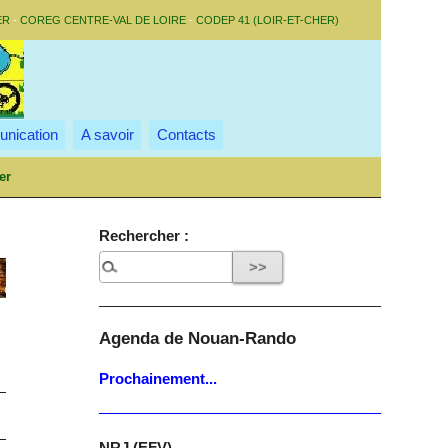
ER
-
COREG CENTRE-VAL DE LOIRE
-
CODEP 41 (LOIR-ET-CHER)
nication
A savoir
Contacts
er
Rechercher :
Agenda de Nouan-Rando
Prochainement...
NRJ (EFV)