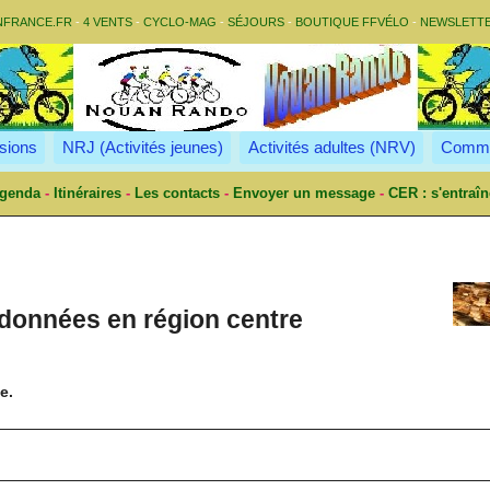
NFRANCE.FR
-
4 VENTS
-
CYCLO-MAG
-
SÉJOURS
-
BOUTIQUE FFVÉLO
-
NEWSLETT
sions
NRJ (Activités jeunes)
Activités adultes (NRV)
Commu
genda
-
Itinéraires
-
Les contacts
-
Envoyer un message
-
CER : s'entraîn
données en région centre
e.