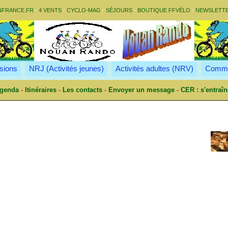
NFRANCE.FR
-
4 VENTS
-
CYCLO-MAG
-
SÉJOURS
-
BOUTIQUE FFVÉLO
-
NEWSLETT
sions
NRJ (Activités jeunes)
Activités adultes (NRV)
Commu
genda
-
Itinéraires
-
Les contacts
-
Envoyer un message
-
CER : s'entraîn