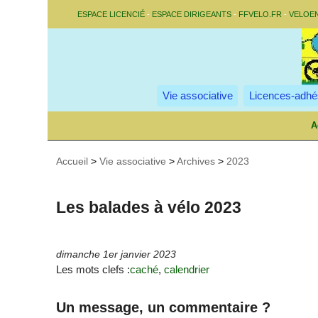
ESPACE LICENCIÉ
-
ESPACE DIRIGEANTS
-
FFVELO.FR
-
VELOE
Vie associative
Licences-adhé
A
Accueil
>
Vie associative
>
Archives
>
2023
Les balades à vélo 2023
dimanche 1er janvier 2023
Les mots clefs :
caché
,
calendrier
Un message, un commentaire ?