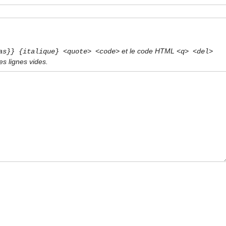
et le code HTML
as}} {italique} <quote> <code>
<q> <del>
s lignes vides.