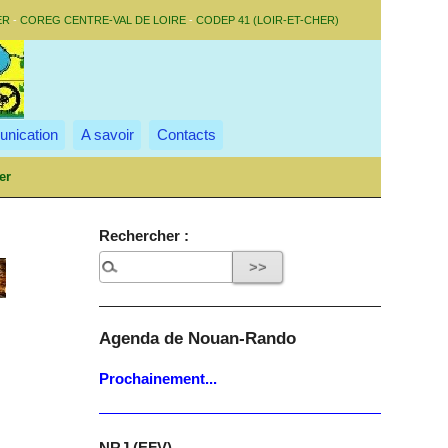
ER
-
COREG CENTRE-VAL DE LOIRE
-
CODEP 41 (LOIR-ET-CHER)
nication
A savoir
Contacts
er
Rechercher :
Agenda de Nouan-Rando
Prochainement...
NRJ (EFV)