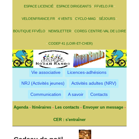
ESPACE LICENCIÉ
-
ESPACE DIRIGEANTS
-
FFVELO.FR
-
VELOENFRANCE.FR
-
4 VENTS
-
CYCLO-MAG
-
SÉJOURS
-
BOUTIQUE FFVÉLO
-
NEWSLETTER
-
COREG CENTRE-VAL DE LOIRE
-
CODEP 41 (LOIR-ET-CHER)
Vie associative
Licences-adhésions
NRJ (Activités jeunes)
Activités adultes (NRV)
Communication
A savoir
Contacts
Agenda
-
Itinéraires
-
Les contacts
-
Envoyer un message
-
CER : s'entraîner