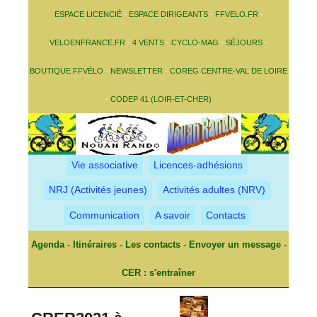
ESPACE LICENCIÉ
-
ESPACE DIRIGEANTS
-
FFVELO.FR
-
VELOENFRANCE.FR
-
4 VENTS
-
CYCLO-MAG
-
SÉJOURS
-
BOUTIQUE FFVÉLO
-
NEWSLETTER
-
COREG CENTRE-VAL DE LOIRE
-
CODEP 41 (LOIR-ET-CHER)
Vie associative
Licences-adhésions
NRJ (Activités jeunes)
Activités adultes (NRV)
Communication
A savoir
Contacts
Agenda
-
Itinéraires
-
Les contacts
-
Envoyer un message
-
CER : s'entraîner