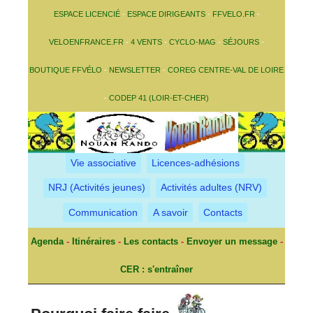
ESPACE LICENCIÉ
-
ESPACE DIRIGEANTS
-
FFVELO.FR
-
VELOENFRANCE.FR
-
4 VENTS
-
CYCLO-MAG
-
SÉJOURS
-
BOUTIQUE FFVÉLO
-
NEWSLETTER
-
COREG CENTRE-VAL DE LOIRE
-
CODEP 41 (LOIR-ET-CHER)
Vie associative
Licences-adhésions
NRJ (Activités jeunes)
Activités adultes (NRV)
Communication
A savoir
Contacts
Agenda
-
Itinéraires
-
Les contacts
-
Envoyer un message
-
CER : s'entraîner