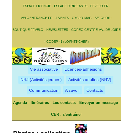
ESPACE LICENCIÉ
-
ESPACE DIRIGEANTS
-
FFVELO.FR
-
VELOENFRANCE.FR
-
4 VENTS
-
CYCLO-MAG
-
SÉJOURS
-
BOUTIQUE FFVÉLO
-
NEWSLETTER
-
COREG CENTRE-VAL DE LOIRE
-
CODEP 41 (LOIR-ET-CHER)
Vie associative
Licences-adhésions
NRJ (Activités jeunes)
Activités adultes (NRV)
Communication
A savoir
Contacts
Agenda
-
Itinéraires
-
Les contacts
-
Envoyer un message
-
CER : s'entraîner