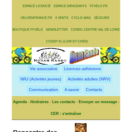
ESPACE LICENCIÉ
-
ESPACE DIRIGEANTS
-
FFVELO.FR
-
VELOENFRANCE.FR
-
4 VENTS
-
CYCLO-MAG
-
SÉJOURS
-
BOUTIQUE FFVÉLO
-
NEWSLETTER
-
COREG CENTRE-VAL DE LOIRE
-
CODEP 41 (LOIR-ET-CHER)
Vie associative
Licences-adhésions
NRJ (Activités jeunes)
Activités adultes (NRV)
Communication
A savoir
Contacts
Agenda
-
Itinéraires
-
Les contacts
-
Envoyer un message
-
CER : s'entraîner