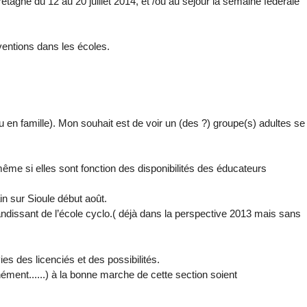
etagne du 12 au 20 juillet 2014, et /ou au séjour la semaine fédérale
rventions dans les écoles.
u en famille). Mon souhait est de voir un (des ?) groupe(s) adultes se
ême si elles sont fonction des disponibilités des éducateurs
in sur Sioule début août.
randissant de l’école cyclo.( déjà dans la perspective 2013 mais sans
ies des licenciés et des possibilités.
ent......) à la bonne marche de cette section soient