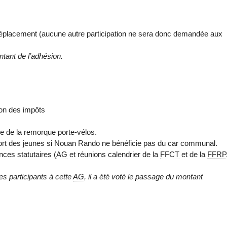
 de déplacement (aucune autre participation ne sera donc demandée aux
tant de l’adhésion.
ion des impôts
ge de la remorque porte-vélos.
port des jeunes si Nouan Rando ne bénéficie pas du car communal.
nces statutaires (
AG
et réunions calendrier de la
FFCT
et de la
FFRP
les participants à cette
AG
, il a été voté le passage du montant