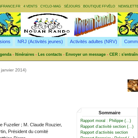
NFRANCE.FR
-
4 VENTS
-
CYCLO-MAG
-
SÉJOURS
-
BOUTIQUE FFVÉLO
-
NEWSLETT
sions
NRJ (Activités jeunes)
Activités adultes (NRV)
Commu
genda
-
Itinéraires
-
Les contacts
-
Envoyer un message
-
CER : s'entraîn
janvier 2014)
Sommaire
Rapport moral : Philippe (…)
e Fuzelier ; M. Claude Rouzier,
Rapport d’activité section (…)
tin, Président du comité
Rapport d’activités section