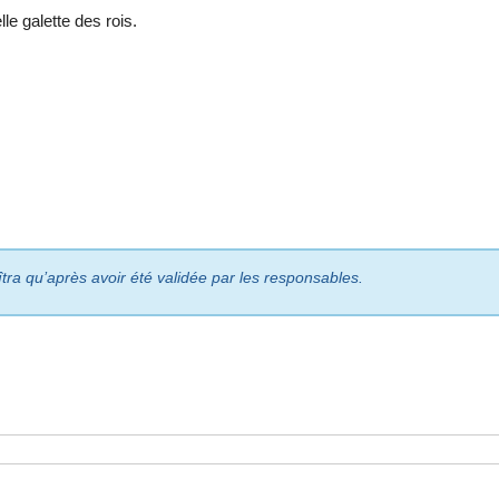
le galette des rois.
îtra qu’après avoir été validée par les responsables.