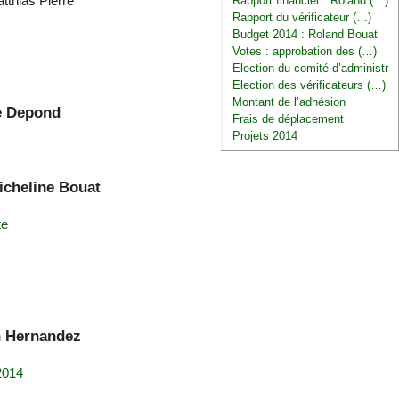
tthias Pierre
Rapport financier : Roland (…)
Rapport du vérificateur (…)
Budget 2014 : Roland Bouat
Votes : approbation des (…)
Election du comité d’administr
Election des vérificateurs (…)
Montant de l’adhésion
le Depond
Frais de déplacement
Projets 2014
Micheline Bouat
te
en Hernandez
2014