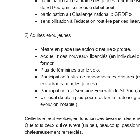
participation à la semaine des jeunes à Mur de Br
de St Pourçain sur Sioule début août.
participation au Challenge national «
GRDF
»
sensibilisation à l’éducation routière par des inte
2) Adultes et/ou jeunes
Mettre en place une action « nature » propre.
Accueillir des nouveaux licenciés (en individuel o
former.
Plus de féminines sur le vélo.
Participation à plus de randonnées extérieures (m
encadrants pour les jeunes)
Participation à la Semaine Fédérale de St Pourça
Un local de plain pied pour stocker le matériel g
évolution notable.)
Cette liste peut évoluer, en fonction des besoins, des env
Que tous ceux qui œuvrent (un peu, beaucoup, passionném
chaleureusement remerciés.