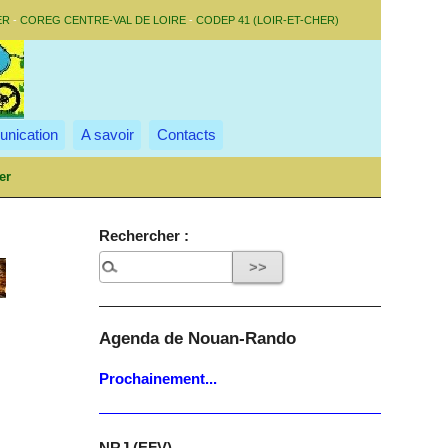
ER
-
COREG CENTRE-VAL DE LOIRE
-
CODEP 41 (LOIR-ET-CHER)
nication
A savoir
Contacts
er
Rechercher :
Agenda de Nouan-Rando
Prochainement...
NRJ (EFV)