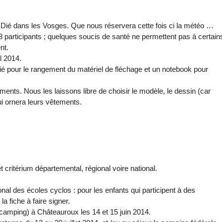
t Dié dans les Vosges. Que nous réservera cette fois ci la météo …
8 participants ; quelques soucis de santé ne permettent pas à certain
nt.
l 2014.
ié pour le rangement du matériel de fléchage et un notebook pour
ents. Nous les laissons libre de choisir le modèle, le dessin (car
qui ornera leurs vêtements.
t critérium départemental, régional voire national.
.
onal des écoles cyclos : pour les enfants qui participent à des
a fiche à faire signer.
 camping) à Châteauroux les 14 et 15 juin 2014.