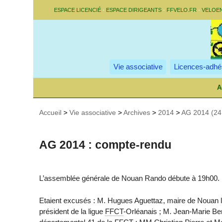
ESPACE LICENCIÉ
-
ESPACE DIRIGEANTS
-
FFVELO.FR
-
VELOE
Vie associative
Licences-adhé
A
Accueil
>
Vie associative
>
Archives
>
2014
>
AG 2014 (24 
AG 2014 : compte-rendu
L’assemblée générale de Nouan Rando débute à 19h00.
Etaient excusés : M. Hugues Aguettaz, maire de Nouan l
président de la ligue
FFCT
-Orléanais ; M. Jean-Marie Ber