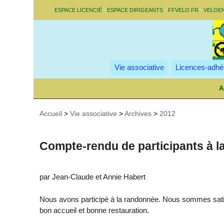
ESPACE LICENCIÉ
-
ESPACE DIRIGEANTS
-
FFVELO.FR
-
VELOE
Vie associative
Licences-adhé
A
Accueil
>
Vie associative
>
Archives
>
2012
Compte-rendu de participants à l
par Jean-Claude et Annie Habert
Nous avons participé à la randonnée. Nous sommes sati
bon accueil et bonne restauration.