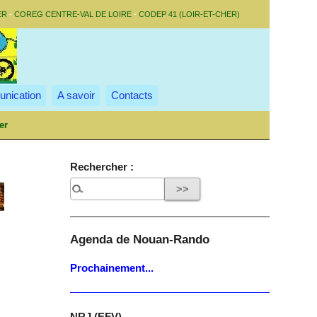
ER
-
COREG CENTRE-VAL DE LOIRE
-
CODEP 41 (LOIR-ET-CHER)
nication
A savoir
Contacts
er
Rechercher :
Agenda de Nouan-Rando
Prochainement...
NRJ (EFV)