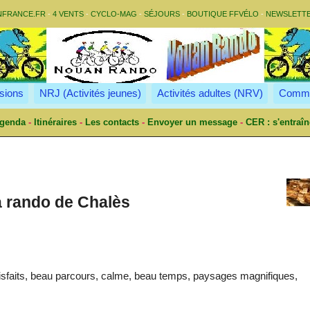
NFRANCE.FR
-
4 VENTS
-
CYCLO-MAG
-
SÉJOURS
-
BOUTIQUE FFVÉLO
-
NEWSLETT
sions
NRJ (Activités jeunes)
Activités adultes (NRV)
Commu
genda
-
Itinéraires
-
Les contacts
-
Envoyer un message
-
CER : s'entraîn
a rando de Chalès
sfaits, beau parcours, calme, beau temps, paysages magnifiques,