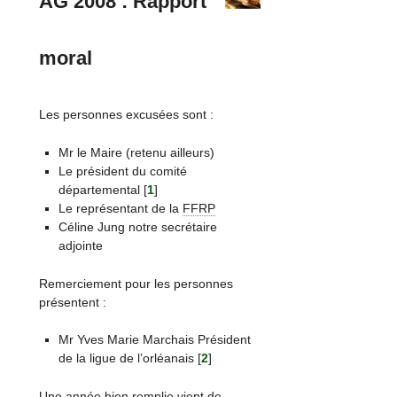
AG 2008 : Rapport
moral
Les personnes excusées sont :
Mr le Maire (retenu ailleurs)
Le président du comité
départemental
[
1
]
Le représentant de la
FFRP
Céline Jung notre secrétaire
adjointe
Remerciement pour les personnes
présentent :
Mr Yves Marie Marchais Président
de la ligue de l’orléanais
[
2
]
Une année bien remplie vient de