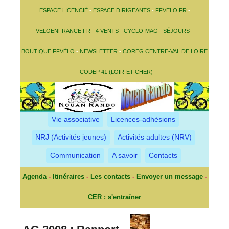
ESPACE LICENCIÉ
-
ESPACE DIRIGEANTS
-
FFVELO.FR
-
VELOENFRANCE.FR
-
4 VENTS
-
CYCLO-MAG
-
SÉJOURS
-
BOUTIQUE FFVÉLO
-
NEWSLETTER
-
COREG CENTRE-VAL DE LOIRE
-
CODEP 41 (LOIR-ET-CHER)
Vie associative
Licences-adhésions
NRJ (Activités jeunes)
Activités adultes (NRV)
Communication
A savoir
Contacts
Agenda
-
Itinéraires
-
Les contacts
-
Envoyer un message
-
CER : s'entraîner