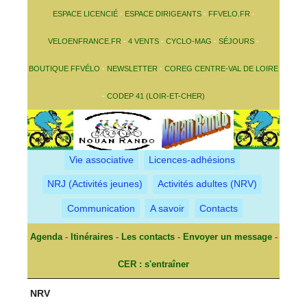
ESPACE LICENCIÉ
-
ESPACE DIRIGEANTS
-
FFVELO.FR
-
VELOENFRANCE.FR
-
4 VENTS
-
CYCLO-MAG
-
SÉJOURS
-
BOUTIQUE FFVÉLO
-
NEWSLETTER
-
COREG CENTRE-VAL DE LOIRE
-
CODEP 41 (LOIR-ET-CHER)
Vie associative
Licences-adhésions
NRJ (Activités jeunes)
Activités adultes (NRV)
Communication
A savoir
Contacts
Agenda
-
Itinéraires
-
Les contacts
-
Envoyer un message
-
CER : s'entraîner
NRV