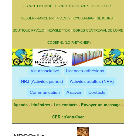
ESPACE LICENCIÉ
-
ESPACE DIRIGEANTS
-
FFVELO.FR
-
VELOENFRANCE.FR
-
4 VENTS
-
CYCLO-MAG
-
SÉJOURS
-
BOUTIQUE FFVÉLO
-
NEWSLETTER
-
COREG CENTRE-VAL DE LOIRE
-
CODEP 41 (LOIR-ET-CHER)
Vie associative
Licences-adhésions
NRJ (Activités jeunes)
Activités adultes (NRV)
Communication
A savoir
Contacts
Agenda
-
Itinéraires
-
Les contacts
-
Envoyer un message
-
CER : s'entraîner